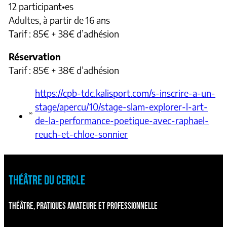
12 participant•es
Adultes, à partir de 16 ans
Tarif : 85€ + 38€ d’adhésion
Réservation
Tarif : 85€ + 38€ d’adhésion
https://cpb-tdc.kalisport.com/s-inscrire-a-un-
stage/apercu/10/stage-slam-explorer-l-art-
de-la-performance-poetique-avec-raphael-
reuch-et-chloe-sonnier
THÉÂTRE DU CERCLE
THÉÂTRE, PRATIQUES AMATEURE ET PROFESSIONNELLE