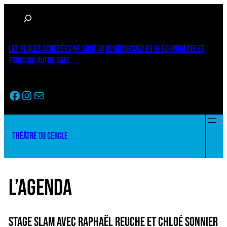
Rechercher
LES PLACES ACHETÉES NE SONT NI REMBOURSABLES NI ÉCHANGEABLES
POUR UNE AUTRE DATE.
Facebook
Instagram
Newsletter
THÉÂTRE DU CERCLE
L’AGENDA
STAGE SLAM AVEC RAPHAËL REUCHE ET CHLOÉ SONNIER