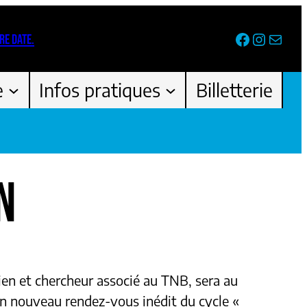
Facebook
Instag
Newsl
RE DATE.
e
Infos pratiques
Billetterie
N
ien et chercheur associé au TNB, sera au
n nouveau rendez-vous inédit du cycle «