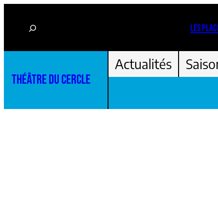
Aller
Rechercher
au
LES PLAC
contenu
Actualités
Saiso
THÉÂTRE DU CERCLE