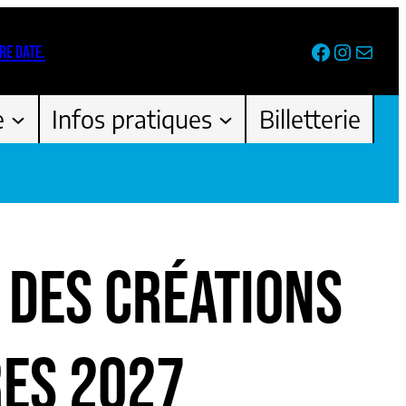
Facebook
Instag
Newsl
RE DATE.
e
Infos pratiques
Billetterie
 DES CRÉATIONS
ES 2027