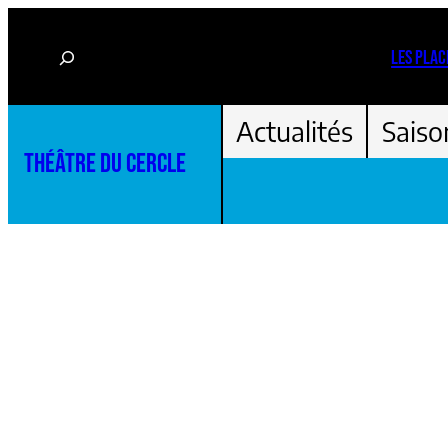
Aller
Rechercher
au
LES PLAC
contenu
Actualités
Saiso
THÉÂTRE DU CERCLE