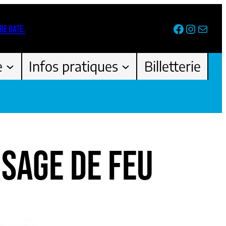
Facebook
Instag
Newsl
RE DATE.
e
Infos pratiques
Billetterie
ISAGE DE FEU