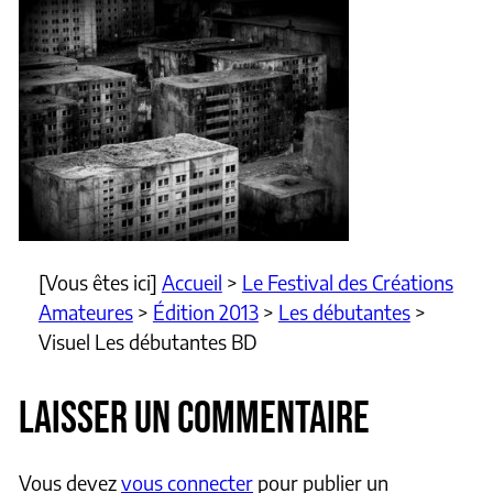
[Vous êtes ici]
Accueil
>
Le Festival des Créations
Amateures
>
Édition 2013
>
Les débutantes
>
Visuel Les débutantes BD
LAISSER UN COMMENTAIRE
Vous devez
vous connecter
pour publier un