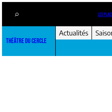
Aller
Rechercher
au
LES PLAC
contenu
Actualités
Saiso
THÉÂTRE DU CERCLE