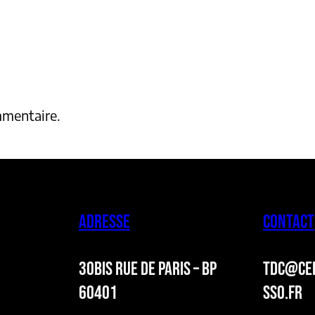
mmentaire.
ADRESSE
CONTACT
30BIS RUE DE PARIS – BP
TDC@CER
60401
SSO.FR