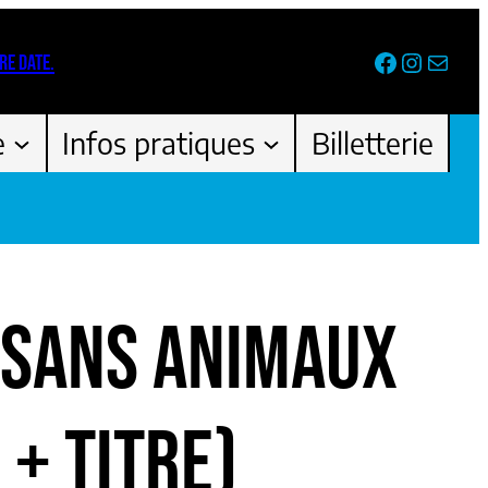
Facebook
Instag
Newsl
RE DATE.
e
Infos pratiques
Billetterie
 SANS ANIMAUX
 + TITRE)