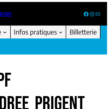
Facebook
Instag
Newsl
RE DATE.
e
Infos pratiques
Billetterie
PF
DREE_PRIGENT