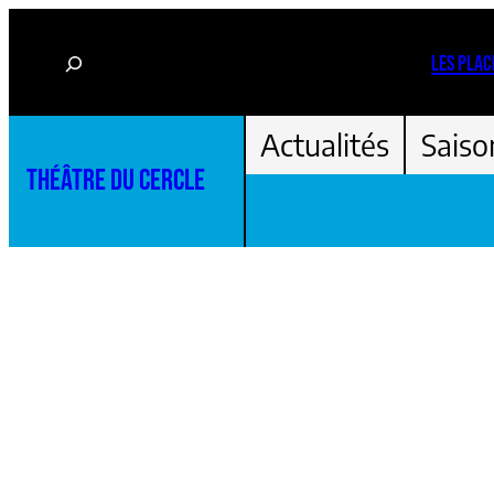
Aller
Rechercher
au
LES PLAC
contenu
Actualités
Saiso
THÉÂTRE DU CERCLE