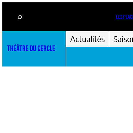
Aller
Rechercher
au
LES PLAC
contenu
Actualités
Saiso
THÉÂTRE DU CERCLE