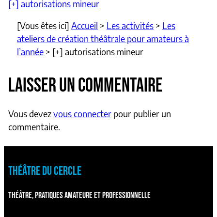
[+] autorisations mineur
[Vous êtes ici]
Accueil
>
Les activités
>
Les
ateliers de création théâtrale pour amateurs à
l’année
>
[+] autorisations mineur
LAISSER UN COMMENTAIRE
Vous devez
vous connecter
pour publier un
commentaire.
THÉÂTRE DU CERCLE
THÉÂTRE, PRATIQUES AMATEURE ET PROFESSIONNELLE