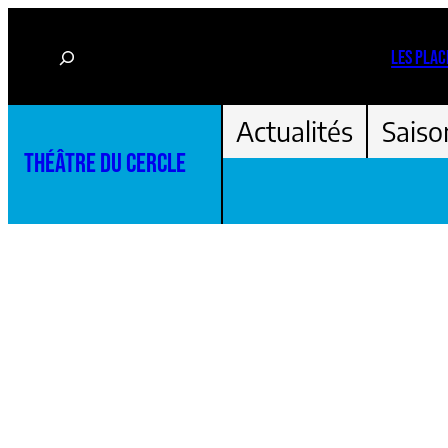
Aller
Rechercher
au
LES PLAC
contenu
Actualités
Saiso
THÉÂTRE DU CERCLE