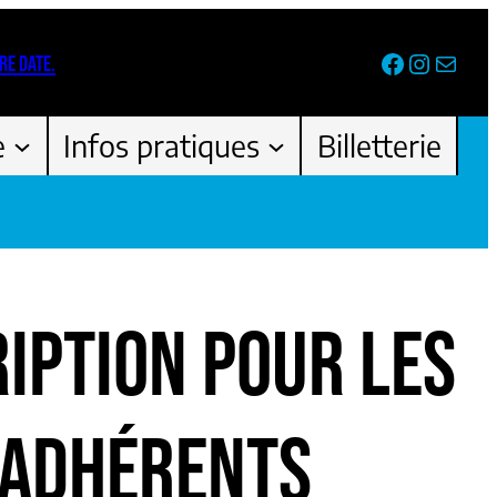
Facebook
Instag
Newsl
RE DATE.
e
Infos pratiques
Billetterie
RIPTION POUR LES
 ADHÉRENTS