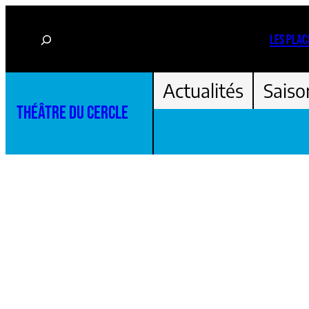
Aller
Rechercher
au
LES PLAC
contenu
Actualités
Saiso
THÉÂTRE DU CERCLE