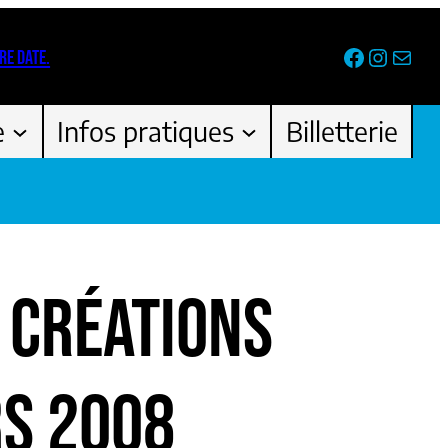
Facebook
Instag
Newsl
RE DATE.
e
Infos pratiques
Billetterie
 CRÉATIONS
S 2008