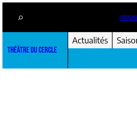
Aller
Rechercher
au
LES PLAC
contenu
Actualités
Saiso
THÉÂTRE DU CERCLE