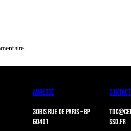
mmentaire.
ADRESSE
CONTACT
30BIS RUE DE PARIS – BP
TDC@CER
60401
SSO.FR