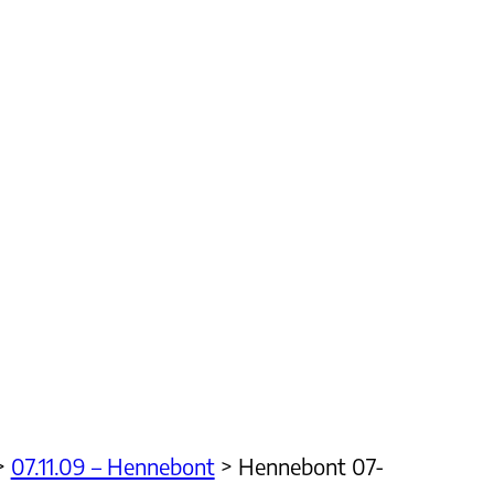
>
07.11.09 – Hennebont
>
Hennebont 07-