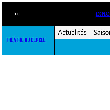
Aller
Rechercher
au
LES PLAC
contenu
Actualités
Saiso
THÉÂTRE DU CERCLE