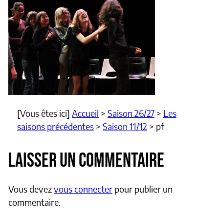
[Vous êtes ici]
Accueil
>
Saison 26/27
>
Les
saisons précédentes
>
Saison 11/12
>
pf
LAISSER UN COMMENTAIRE
Vous devez
vous connecter
pour publier un
commentaire.