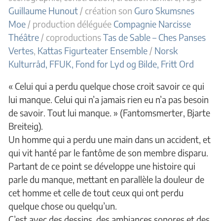
Guillaume Hunout
/ création son
Guro Skumsnes
Moe
/ production déléguée
Compagnie Narcisse
Théâtre
/ coproductions
Tas de Sable – Ches Panses
Vertes
,
Kattas Figurteater Ensemble
/
Norsk
Kulturråd, FFUK, Fond for Lyd og Bilde, Fritt Ord
« Celui qui a perdu quelque chose croit savoir ce qui
lui manque. Celui qui n’a jamais rien eu n’a pas besoin
de savoir. Tout lui manque. » (Fantomsmerter, Bjarte
Breiteig).
Un homme qui a perdu une main dans un accident, et
qui vit hanté par le fantôme de son membre disparu.
Partant de ce point se développe une histoire qui
parle du manque, mettant en parallèle la douleur de
cet homme et celle de tout ceux qui ont perdu
quelque chose ou quelqu’un.
C’est avec des dessins, des ambiances sonores et des