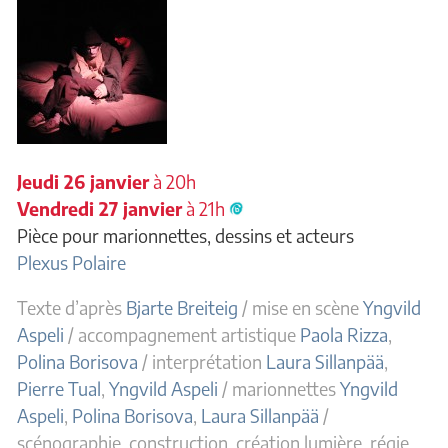
Jeudi 26 janvier
à 20h
Vendredi 27 janvier
à 21h
Pièce pour marionnettes, dessins et acteurs
Plexus Polaire
Texte d’après
Bjarte Breiteig
/ mise en scène
Yngvild
Aspeli
/ accompagnement artistique
Paola Rizza
,
Polina Borisova
/ interprétation
Laura Sillanpää
,
Pierre Tual
,
Yngvild Aspeli
/ marionnettes
Yngvild
Aspeli
,
Polina Borisova
,
Laura Sillanpää
/
scénographie, construction, création lumière, régie