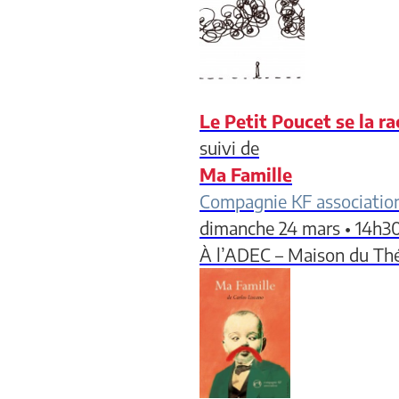
Le Petit Poucet se la ra
suivi de
Ma Famille
Compagnie KF associatio
dimanche 24 mars • 14h3
À l’ADEC – Maison du Th