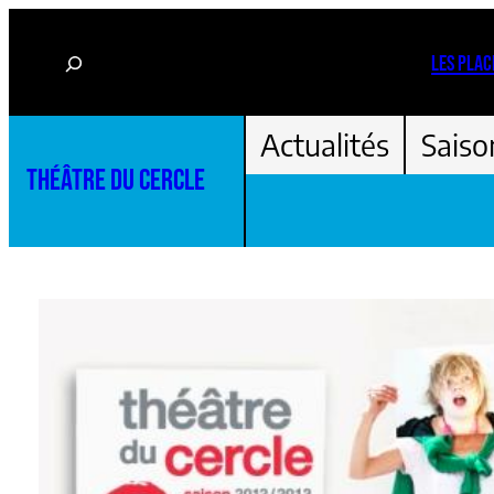
Aller
Rechercher
au
LES PLAC
contenu
Actualités
Saiso
THÉÂTRE DU CERCLE