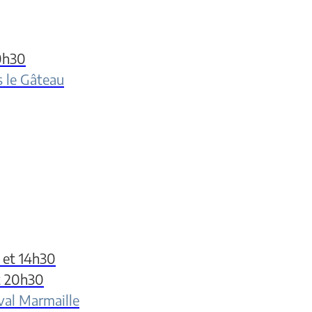
0h30
 le Gâteau
 et 14h30
et 20h30
tival Marmaille