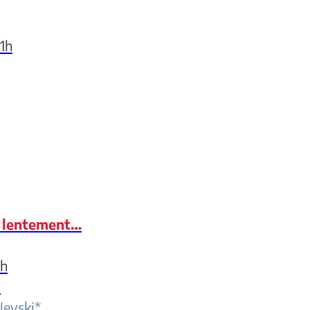
1h
r lentement…
1h
h
Nevski*