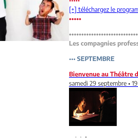
[+] téléchargez le progra
•••••
••
•
•
•••••
•••••
•••••
••••
••••
•
Les compagnies profess
•••
SEPTEMBRE
Bienvenue au Théâtre du
samedi 29 septembre • 19