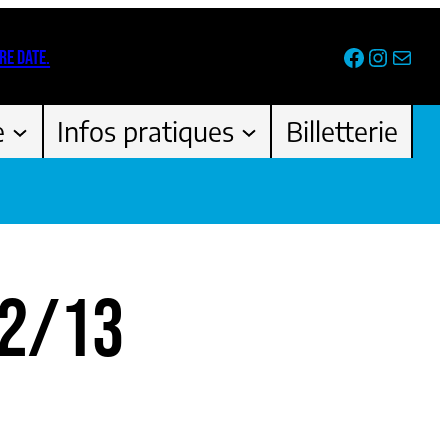
Facebook
Instag
Newsl
RE DATE.
e
Infos pratiques
Billetterie
12/13