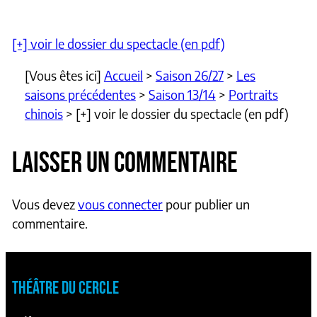
[+] voir le dossier du spectacle (en pdf)
[Vous êtes ici]
Accueil
>
Saison 26/27
>
Les
saisons précédentes
>
Saison 13/14
>
Portraits
chinois
>
[+] voir le dossier du spectacle (en pdf)
LAISSER UN COMMENTAIRE
Vous devez
vous connecter
pour publier un
commentaire.
THÉÂTRE DU CERCLE