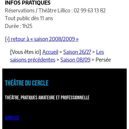
INFOS PRATIQUES
Réservations / Théâtre Lillico : 02 99 63 13 82
Tout public dès 11 ans
Durée : 1h25
[‹] retour à « saison 2008/2009 »
[Vous êtes ici]
Accueil
>
Saison 26/27
>
Les
saisons précédentes
>
Saison 08/09
>
Persée
THÉÂTRE DU CERCLE
THÉÂTRE, PRATIQUES AMATEURE ET PROFESSIONNELLE
ADRESSE