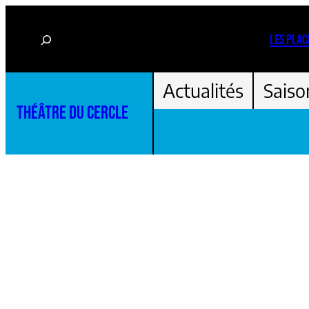
Aller
Rechercher
au
LES PLAC
contenu
Actualités
Saiso
THÉÂTRE DU CERCLE