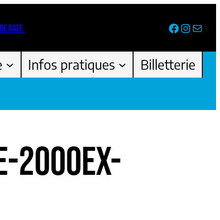
Facebook
Instag
Newsl
RE DATE.
e
Infos pratiques
Billetterie
E-2000EX-