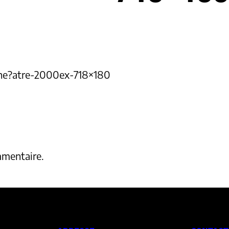
he?atre-2000ex-718×180
mmentaire.