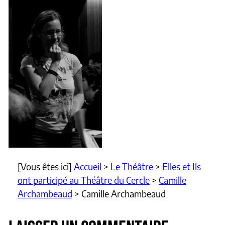
[Vous êtes ici]
Accueil
>
Le Théâtre
>
Elles et Ils
ont participé au Théâtre du Cercle
>
Camille
Archambeaud
>
Camille Archambeaud