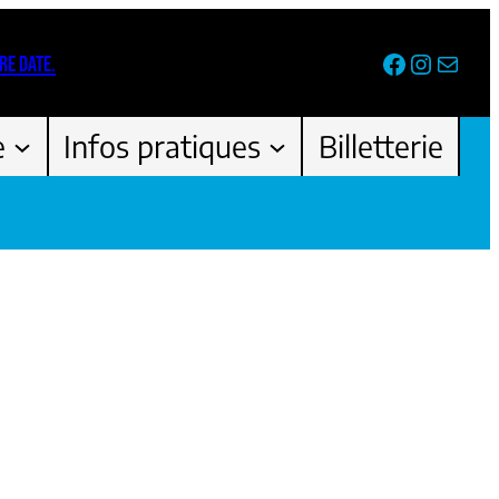
Facebook
Instag
Newsl
RE DATE.
e
Infos pratiques
Billetterie