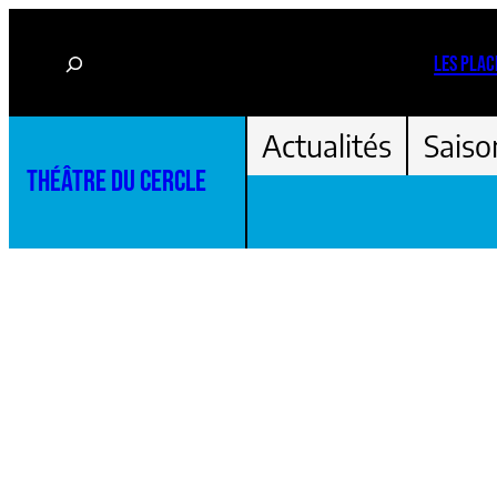
Aller
Rechercher
au
LES PLAC
contenu
Actualités
Saiso
THÉÂTRE DU CERCLE