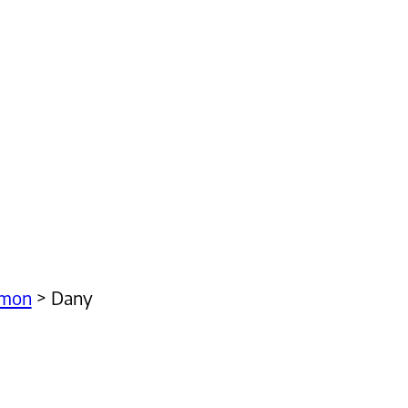
imon
>
Dany