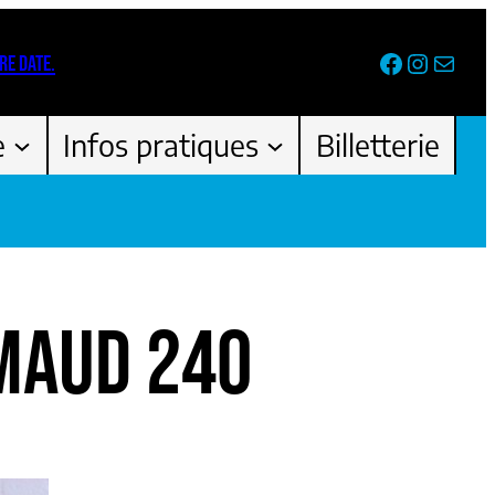
Facebook
Instag
Newsl
RE DATE.
e
Infos pratiques
Billetterie
MAUD 240