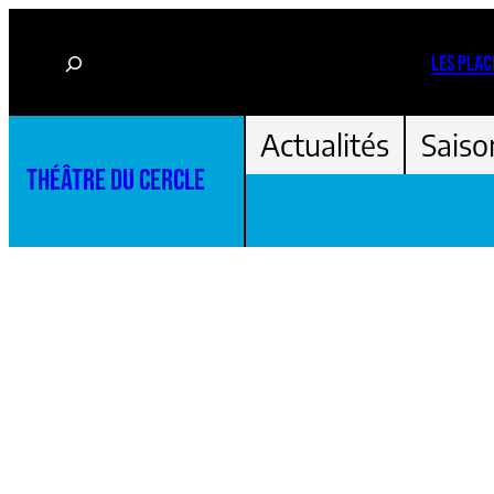
Aller
Rechercher
au
LES PLAC
contenu
Actualités
Saiso
THÉÂTRE DU CERCLE