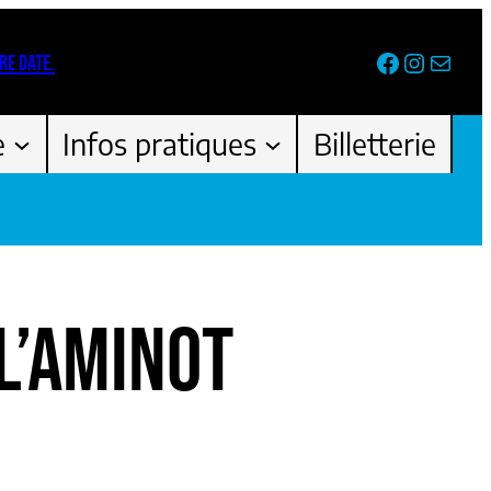
Facebook
Instag
Newsl
RE DATE.
e
Infos pratiques
Billetterie
L’AMINOT