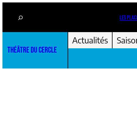
Aller
Rechercher
au
LES PLAC
contenu
Actualités
Saiso
THÉÂTRE DU CERCLE