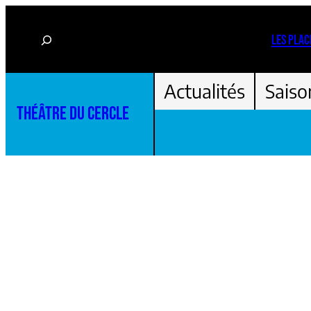
Aller
Rechercher
au
LES PLAC
contenu
Actualités
Saiso
THÉÂTRE DU CERCLE