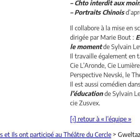
– Chto interdit aux moin
– Portraits Chinois
d’apr
Il collabore à la mise en
dirigée par Marie Bout :
E
le moment
de Sylvain Le
Il travaille également en t
Cie L’Aronde, Cie Lumière 
Perspective Nevski,
le Th
Il est aussi comédien dan
l’éducation
de Sylvain L
cie Zusvex
.
[‹] retour à « l’équipe »
es et Ils ont participé au Théâtre du Cercle
>
Gweltaz