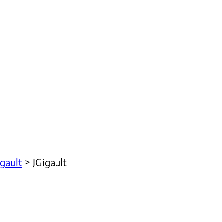
igault
>
JGigault