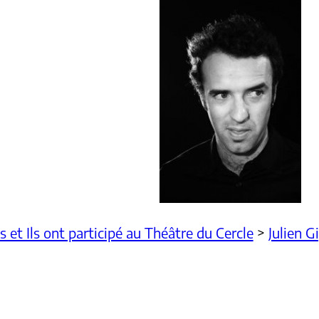
es et Ils ont participé au Théâtre du Cercle
>
Julien G