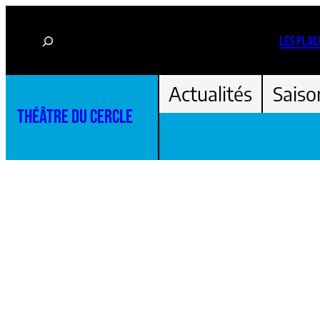
Aller
Rechercher
au
LES PLAC
contenu
Actualités
Saiso
THÉÂTRE DU CERCLE