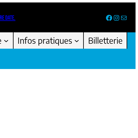
Facebook
Instag
Newsl
RE DATE.
e
Infos pratiques
Billetterie