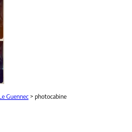
Le Guennec
>
photocabine