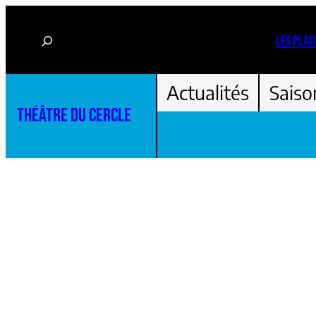
Aller
Rechercher
au
LES PLAC
contenu
Actualités
Saiso
THÉÂTRE DU CERCLE