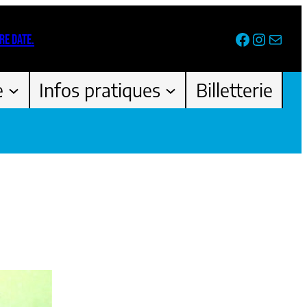
Facebook
Instag
Newsl
RE DATE.
e
Infos pratiques
Billetterie