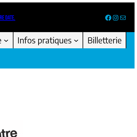
Facebook
Instag
Newsl
RE DATE.
e
Infos pratiques
Billetterie