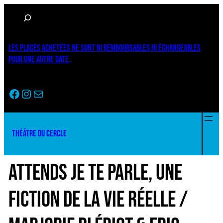
Aller
Rechercher
au
contenu
LES PLACES ACHETÉES NE SONT NI REMBOURSABLES NI ÉCHANGEABLES
POUR UNE AUTRE DATE.
Facebook
Instagram
Newsletter
THÉÂTRE DU CERCLE
ATTENDS JE TE PARLE, UNE
FICTION DE LA VIE RÉELLE /