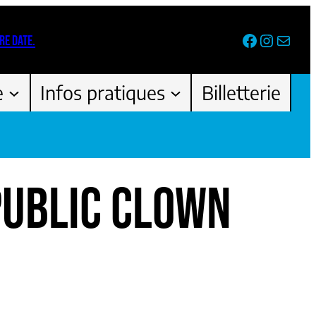
Facebook
Instag
Newsl
RE DATE.
e
Infos pratiques
Billetterie
PUBLIC CLOWN