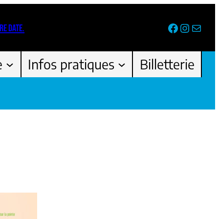
Facebook
Instag
Newsl
RE DATE.
e
Infos pratiques
Billetterie