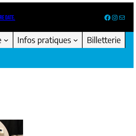
Facebook
Instag
Newsl
RE DATE.
e
Infos pratiques
Billetterie