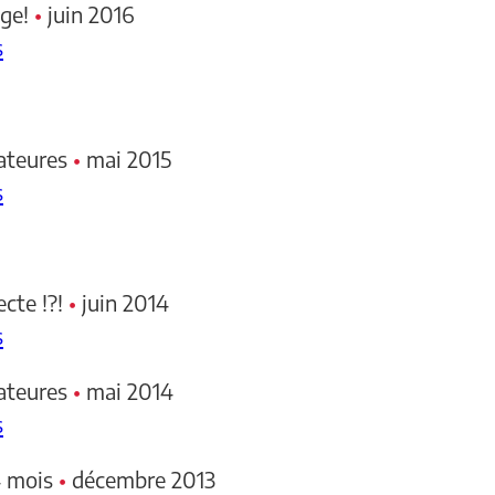
age!
•
juin 2016
s
ateures
•
mai 2015
s
cte !?!
•
juin 2014
s
ateures
•
mai 2014
s
4 mois
•
décembre 2013