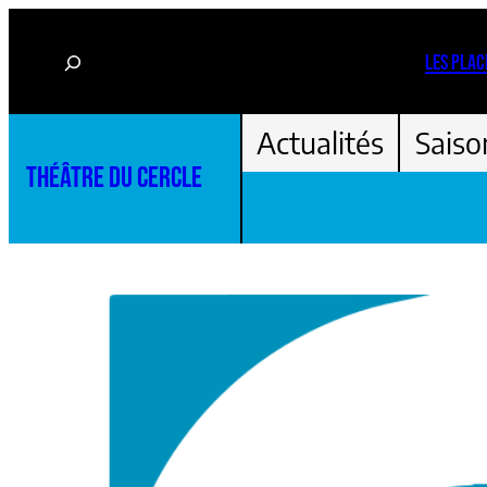
Aller
Rechercher
au
LES PLAC
contenu
Actualités
Saiso
THÉÂTRE DU CERCLE