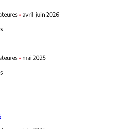
mateures
•
avril-juin 2026
es
mateures
•
mai 2025
es
s