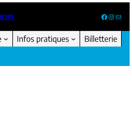
Facebook
Instag
Newsl
RE DATE.
e
Infos pratiques
Billetterie