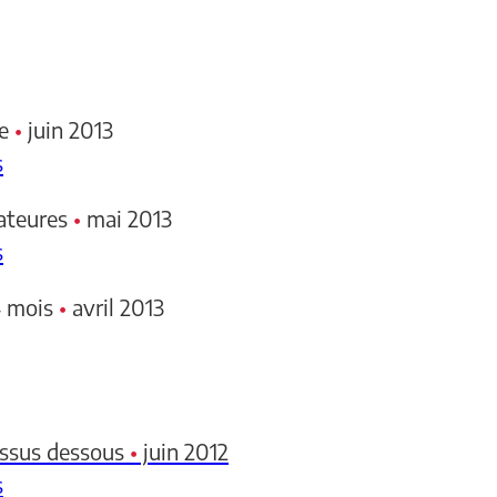
e
•
juin 2013
s
ateures
•
mai 2013
s
4 mois
•
avril 2013
dessus dessous
•
juin 2012
s