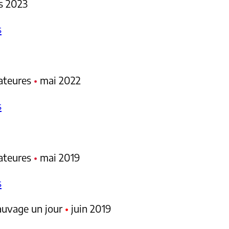
s 2023
s
mateures
•
mai 20
22
s
mateures
•
mai 2019
s
sauvage un jour
•
juin 2019