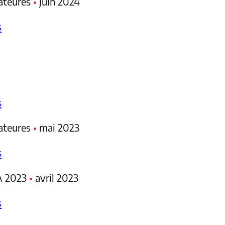
mateures
•
juin 2024
s
s
mateures
•
mai 2023
s
CA 2023
•
avril 2023
s