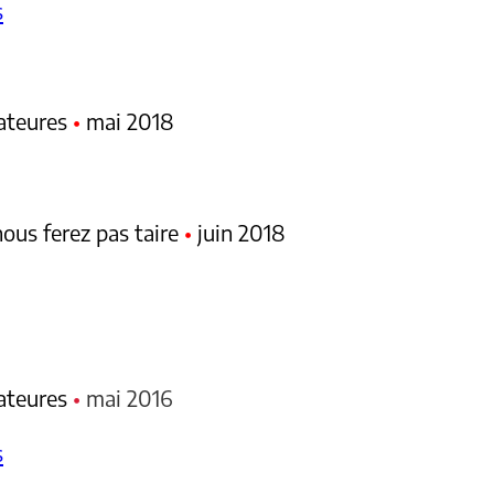
s
mateures
•
mai 2018
nous ferez pas taire
•
juin 2018
mateures
•
mai 2016
s