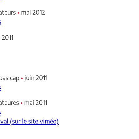
ateurs
•
mai 2012
s
 2011
 pas cap
•
juin 2011
s
mateures
•
mai 2011
s
val (sur le site viméo)