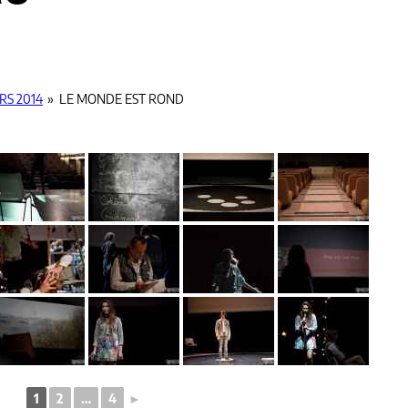
RS 2014
»
LE MONDE EST ROND
1
2
…
4
►