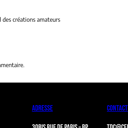
l des créations amateurs
mmentaire.
ADRESSE
CONTACT
30BIS RUE DE PARIS – BP
TDC@CER