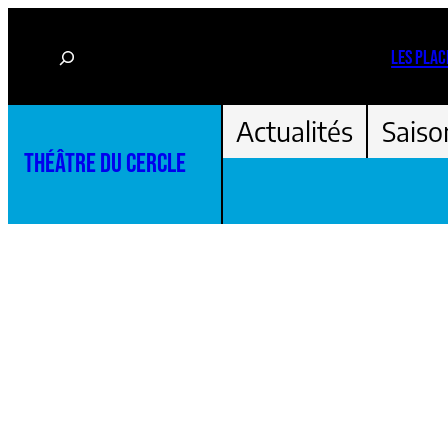
Aller
Rechercher
au
LES PLAC
contenu
Actualités
Saiso
THÉÂTRE DU CERCLE