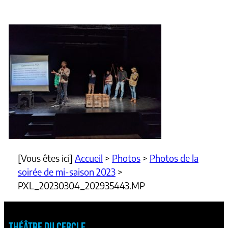
[Vous êtes ici]
Accueil
>
Photos
>
Photos de la
soirée de mi-saison 2023
>
PXL_20230304_202935443.MP
THÉÂTRE DU CERCLE