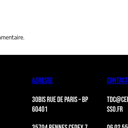
mmentaire.
ADRESSE
CONTACT
30BIS RUE DE PARIS – BP
TDC@CER
60401
SSO.FR
35704 RENNES CEDEX 7
06 02 55