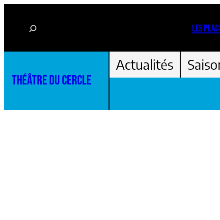
Aller
Rechercher
au
LES PLAC
contenu
Actualités
Saiso
THÉÂTRE DU CERCLE