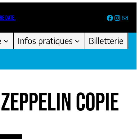
Facebook
Instag
Newsl
RE DATE.
e
Infos pratiques
Billetterie
 ZEPPELIN COPIE