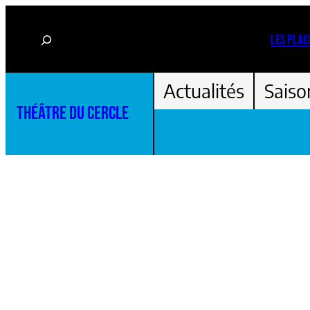
Aller
Rechercher
au
LES PLAC
contenu
Actualités
Saiso
THÉÂTRE DU CERCLE