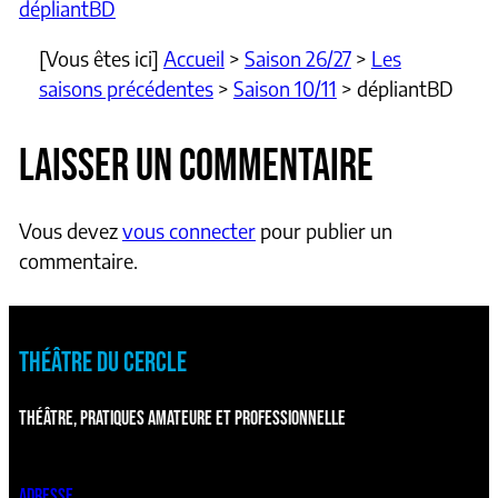
dépliantBD
[Vous êtes ici]
Accueil
>
Saison 26/27
>
Les
saisons précédentes
>
Saison 10/11
>
dépliantBD
LAISSER UN COMMENTAIRE
Vous devez
vous connecter
pour publier un
commentaire.
THÉÂTRE DU CERCLE
THÉÂTRE, PRATIQUES AMATEURE ET PROFESSIONNELLE
ADRESSE