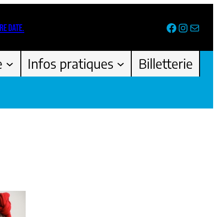
Facebook
Instag
Newsl
RE DATE.
e
Infos pratiques
Billetterie