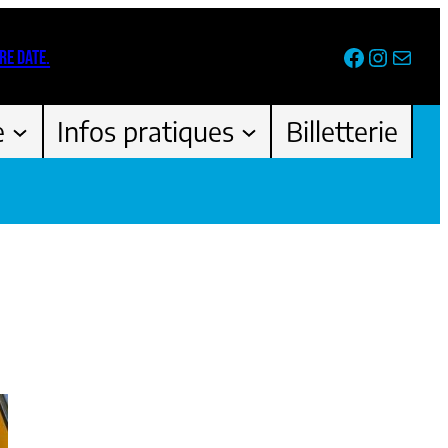
Facebook
Instag
Newsl
RE DATE.
e
Infos pratiques
Billetterie