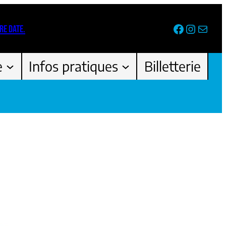
Facebook
Instag
Newsl
RE DATE.
e
Infos pratiques
Billetterie