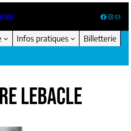
Facebook
Instag
Newsl
RE DATE.
e
Infos pratiques
Billetterie
RE LEBACLE