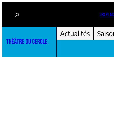
Aller
Rechercher
au
LES PLAC
contenu
Actualités
Saiso
THÉÂTRE DU CERCLE